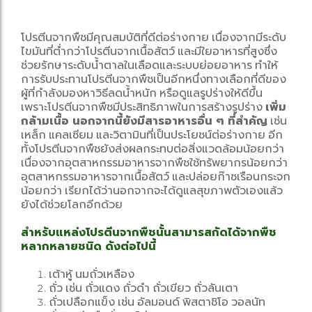
โปรตีนจากพืชมีคุณสมบัติที่ดีต่อร่างกาย เนื่องจากมีระดับ
ไขมันที่ต่ำกว่าโปรตีนจากเนื้อสัตว์ และมีใยอาหารที่สูงซึ่ง
ช่วยรักษาระดับน้ำตาลในเลือดและระบบย่อยอาหาร ทำให้
การรับประทานโปรตีนจากพืชเป็นอีกหนึ่งทางเลือกที่ดีของ
ผู้ที่กำลังมองหาวิธีลดน้ำหนัก หรือดูแลรูปร่างให้ดีขึ้น
เพราะโปรตีนจากพืชมีประสิทธิภาพในการสร้างรูปร่าง
เพิ่ม
กล้ามเนื้อ นอกจากนี้ยังมีสารอาหารอื่น ๆ ที่สำคัญ
เช่น
เหล็ก แคลเซียม และวิตามินที่เป็นประโยชน์ต่อร่างกาย อีก
ทั้งโปรตีนจากพืชยังส่งผลกระทบต่อสิ่งแวดล้อมน้อยกว่า
เนื่องจากอุตสาหกรรมอาหารจากพืชใช้ทรัพยากรน้อยกว่า
อุตสาหกรรมอาหารจากเนื้อสัตว์ และปล่อยก๊าซเรือนกระจก
น้อยกว่า เรียกได้ว่านอกจากจะได้ดูแลสุขภาพตัวเองแล้ว
ยังได้ช่วยโลกอีกด้วย
สำหรับแหล่งโปรตีนจากพืชนั้นสามารสกัดได้จากพืช
หลากหลายชนิด ดังต่อไปนี้
เต้าหู้ นมถั่วเหลือง
ถั่ว เช่น ถั่วแดง ถั่วดำ ถั่วเขียว ถั่วลันเตา
ถั่วเปลือกแข็ง เช่น อัลมอนด์ พิสตาชิโอ วอลนัท