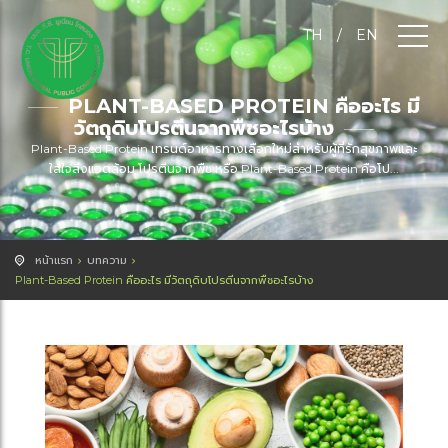
TH
/
EN
PLANT-BASED PROTEIN คืออะไร มี
วัตถุดิบโปรตีนจากพืชอะไรบ้าง
Plant-Based Protein เทรนด์อาหารทางเลือกใหม่สำหรับผู้ที่รักสุขภาพและ
ใส่ใจสิ่งแวดล้อม โปรตีนจากพืช หรือ Plant-Based Protein คือโป...
หน้าแรก
บทความ
Plant-Based Protein คืออะไร มีวัตถุดิบโปรตีนจากพืชอะไรบ้าง