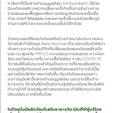
ๆ มีหน้าที่เป็นสารต้านอนุมูลอิสระ (Antioxidant) ที่ช่วย
ป้องกันเซลล์จากความเสียหายที่เกิดขึ้นภายในร่างกาย
ช่วยซ่อมแซมฟื้นฟูและเพิ่มการเจริญเติบโตของเนื้อเยื่อ
ด้วย ช่วยทำให้แผลสมานและหายเร็วขึ้น และช่วยเพิ่มภูมิ
ต้านทานให้ร่างกายเราแข็งแรงขึ้นได้อีกด้วย
ด้วยคุณสมบัติและประโยชน์ต่อร่างกายนานับประการของ
วิตามินซี ทำให้ในยุค New Normal ที่เราต้องปรับตัวให้เข้า
กับสภาวะการดำเนินชีวิตที่เปลี่ยนแปลงและต้องเผชิญกับ
มลภาวะ ฝุ่นควัน PM 2.5 ความร้อนจากแสงแดด ภาวะโลก
ร้อน และโรคระบาดที่มาจากเชื้อโรคใหม่ ๆ เช่น COVID 19
วิตามินซีจึงมีบทบาทสำคัญเป็นปราการที่ช่วยเสริมสร้าง
ระบบภูมิคุ้มกันของร่างกายให้แข็งแรงและทำงานได้เป็น
อย่างมีประสิทธิภาพมากยิ่งขึ้น ป้องกันโรคและบรรเทา
อาการภูมิแพ้ เป็นสารต้านอนุมูลอิสระ นอกจากนี้ในด้าน
ความงาม วิตามินซียังเป็นตัวกระตุ้นให้ระบบไหลเวียนโลหิต
ทำงานได้ดี ช่วยเสริมสร้างคอลลาเจน ทำให้ผิวกระจ่างใส
เรียบเนียน มากยิ่งขึ้นด้วย
ในปัจจุบันมีผลิตภัณฑ์เสริมอาหารวิตามินซีให้ผู้บริโภค