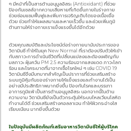
ๆ มีหน้าที่เป็นสารต้านอนุมูลอิสระ (Antioxidant) ที่ช่วย
ป้องกันเซลล์จากความเสียหายที่เกิดขึ้นภายในร่างกาย
ช่วยซ่อมแซมฟื้นฟูและเพิ่มการเจริญเติบโตของเนื้อเยื่อ
ด้วย ช่วยทำให้แผลสมานและหายเร็วขึ้น และช่วยเพิ่มภูมิ
ต้านทานให้ร่างกายเราแข็งแรงขึ้นได้อีกด้วย
ด้วยคุณสมบัติและประโยชน์ต่อร่างกายนานับประการของ
วิตามินซี ทำให้ในยุค New Normal ที่เราต้องปรับตัวให้เข้า
กับสภาวะการดำเนินชีวิตที่เปลี่ยนแปลงและต้องเผชิญกับ
มลภาวะ ฝุ่นควัน PM 2.5 ความร้อนจากแสงแดด ภาวะโลก
ร้อน และโรคระบาดที่มาจากเชื้อโรคใหม่ ๆ เช่น COVID 19
วิตามินซีจึงมีบทบาทสำคัญเป็นปราการที่ช่วยเสริมสร้าง
ระบบภูมิคุ้มกันของร่างกายให้แข็งแรงและทำงานได้เป็น
อย่างมีประสิทธิภาพมากยิ่งขึ้น ป้องกันโรคและบรรเทา
อาการภูมิแพ้ เป็นสารต้านอนุมูลอิสระ นอกจากนี้ในด้าน
ความงาม วิตามินซียังเป็นตัวกระตุ้นให้ระบบไหลเวียนโลหิต
ทำงานได้ดี ช่วยเสริมสร้างคอลลาเจน ทำให้ผิวกระจ่างใส
เรียบเนียน มากยิ่งขึ้นด้วย
ในปัจจุบันมีผลิตภัณฑ์เสริมอาหารวิตามินซีให้ผู้บริโภค