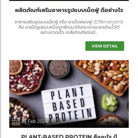
ผลิตภัณฑ์เสริมอาหารรูปแบบเม็ดฟู่ ดีอย่างไร
อาหารเสริมรูปแบบเม็ดฟู่ หรือ ยาเม็ดฟองฟู่ (Effervercent)
คือ ยาเม็ดรูปแบบหนึ่งถูกพัฒนาให้สามารถละลายในน้ำได้
อย่างรวดเร็ว เภสัชภัณฑ์ชนิดนี...
VIEW DETAIL
23 Feb 2024
PLANT-BASED PROTEIN คืออะไร มี