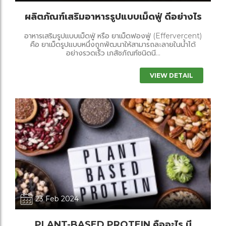
ผลิตภัณฑ์เสริมอาหารรูปแบบเม็ดฟู่ ดีอย่างไร
อาหารเสริมรูปแบบเม็ดฟู่ หรือ ยาเม็ดฟองฟู่ (Effervercent)
คือ ยาเม็ดรูปแบบหนึ่งถูกพัฒนาให้สามารถละลายในน้ำได้
อย่างรวดเร็ว เภสัชภัณฑ์ชนิดนี...
VIEW DETAIL
23 Feb 2024
PLANT-BASED PROTEIN คืออะไร มี